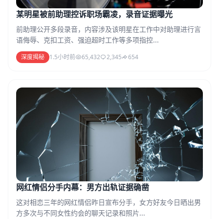
某明星被前助理控诉职场霸凌，录音证据曝光
前助理公开多段录音，内容涉及该明星在工作中对助理进行言
语侮辱、克扣工资、强迫超时工作等多项指控...
深度揭秘
1.5小时前
65,432
2,345
654
网红情侣分手内幕：男方出轨证据确凿
这对相恋三年的网红情侣昨日宣布分手，女方好友今日晒出男
方多次与不同女性约会的聊天记录和照片...