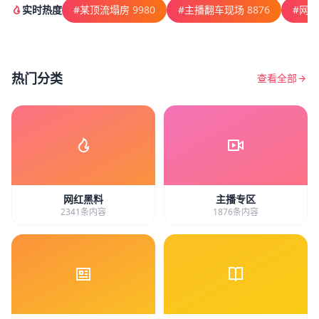
实时热度
#某顶流塌房
9980
#主播翻车现场
8876
#网
热门分类
查看全部
网红黑料
主播专区
2341条内容
1876条内容