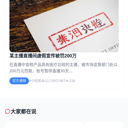
某主播直播间虚假宣传被罚200万
在直播中宣称产品具有医疗功效的主播，被市场监管部门处以
200万元罚款，账号暂停直播30天...
官方通报
4小时前
32,109
987
234
大家都在说