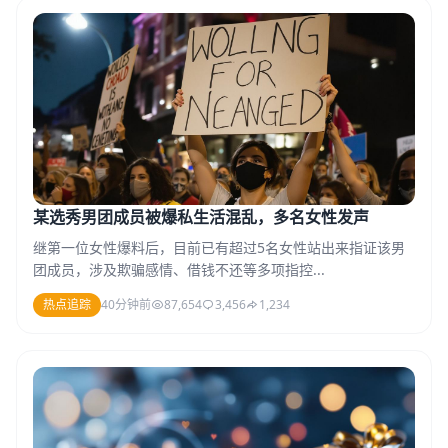
某选秀男团成员被爆私生活混乱，多名女性发声
继第一位女性爆料后，目前已有超过5名女性站出来指证该男
团成员，涉及欺骗感情、借钱不还等多项指控...
热点追踪
40分钟前
87,654
3,456
1,234