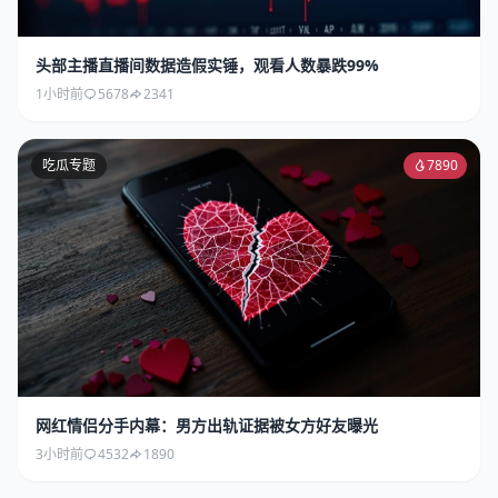
头部主播直播间数据造假实锤，观看人数暴跌99%
1小时前
5678
2341
吃瓜专题
7890
网红情侣分手内幕：男方出轨证据被女方好友曝光
3小时前
4532
1890