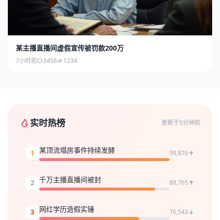
某主播直播间虚假宣传被罚款200万
7小时前
3456
1234
实时热榜
更新于5分钟前
某顶流塌房事件持续发酵
1
99,876
千万主播直播间被封
2
88,765
网红学历造假实锤
3
76,543