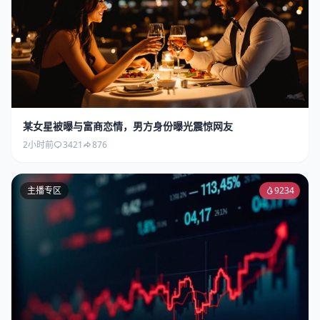
某女星被曝与富商恋情，男方身份曝光震惊网友
2小时前
3421
876
主播专区
9234