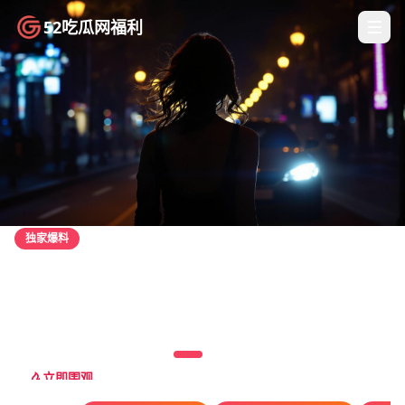
52吃瓜网福利
52吃瓜网福利
独家爆料
突发新闻
深度揭秘
热点追踪
职场揭秘
某顶流男星深夜密会神秘女子
千万粉丝主播直播间突然被封
某知名网红被曝学历造假
顶流CP被拍到同游马尔代夫
某主播被前员工爆料职场霸凌
据知情人爆料，该男星在拍完戏后并未返回酒店，而是驾车前往某
拥有超过3000万粉丝的头部主播，在某天晚间直播时突然被平台封
一直以高学历学霸人设走红的网红，被网友扒出学历证书系伪造，
这对一直被传绯闻的顶流艺人，近日被网友在马尔代夫度假酒店偶
一位自称该主播前助理的网友，在社交媒体上发布长文，详细列举
高档小区，与一女子共度三小时后才离开
禁，疑因涉及违规带货
其真实学历仅为高中毕业
遇，两人举止亲密
了工作期间遭受的各种不公待遇
立即围观
立即围观
立即围观
立即围观
立即围观
892万人围观
756万人围观
643万人围观
920万人围观
512万人围观