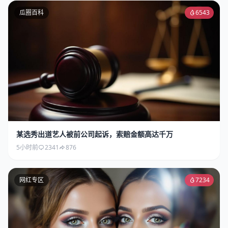
瓜圈百科
6543
某选秀出道艺人被前公司起诉，索赔金额高达千万
5小时前
2341
876
网红专区
7234