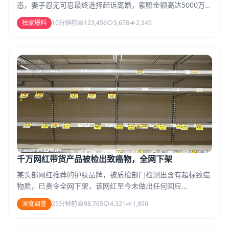
态，妻子忍无可忍最终选择起诉离婚，索赔金额高达5000万
元...
独家爆料
10分钟前
123,456
5,678
2,345
千万网红带货产品被检出致癌物，全网下架
某头部网红推荐的护肤品牌，被质检部门检测出含有超标致癌
物质，已责令全网下架，该网红至今未做出任何回应...
深度调查
25分钟前
98,765
4,321
1,890