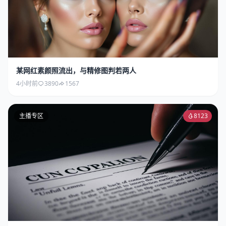
某网红素颜照流出，与精修图判若两人
4小时前
3890
1567
主播专区
8123