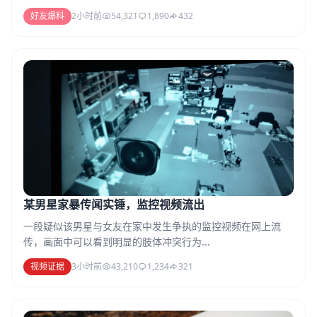
好友爆料
2小时前
54,321
1,890
432
某男星家暴传闻实锤，监控视频流出
一段疑似该男星与女友在家中发生争执的监控视频在网上流
传，画面中可以看到明显的肢体冲突行为...
视频证据
3小时前
43,210
1,234
321