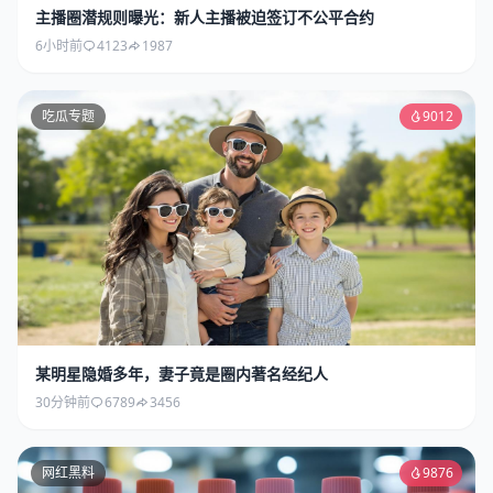
主播圈潜规则曝光：新人主播被迫签订不公平合约
6小时前
4123
1987
吃瓜专题
9012
某明星隐婚多年，妻子竟是圈内著名经纪人
30分钟前
6789
3456
网红黑料
9876