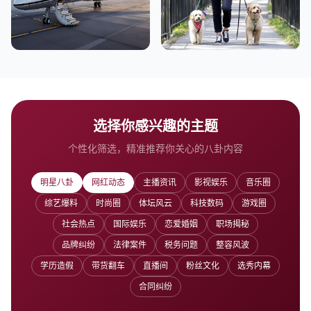
选择你感兴趣的主题
个性化筛选，精准推荐你关心的八卦内容
明星八卦
网红动态
主播资讯
影视娱乐
音乐圈
综艺爆料
时尚圈
体坛风云
科技数码
游戏圈
社会热点
国际娱乐
恋爱婚姻
职场揭秘
品牌纠纷
法律案件
税务问题
整容风波
学历造假
带货翻车
直播间
粉丝文化
选秀内幕
合同纠纷