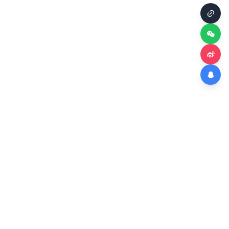
52吃瓜网福利 - 每日热门瓜料实时更
新，全网独家爆料福利资源一站畅享
第一时间获取最新娱乐八卦、网红动态、主播资讯，吃瓜群众的首
选平台