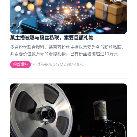
某主播被曝与粉丝私联，索要巨额礼物
多名粉丝联合爆料，某百万粉丝主播以恋爱为名与粉丝私联，
并索要价值数万元的虚拟礼物，已有粉丝被骗超过10万元...
粉丝爆料
1小时前
76,543
2,987
876