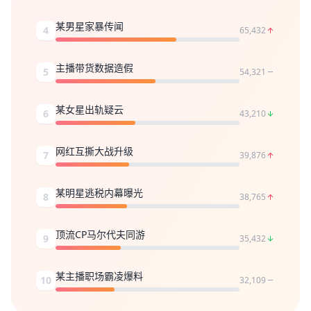
某男星家暴传闻
4
65,432
主播带货数据造假
5
54,321
某女星出轨疑云
6
43,210
网红互撕大战升级
7
39,876
某明星逃税内幕曝光
8
38,765
顶流CP马尔代夫同游
9
35,432
某主播职场霸凌爆料
10
32,109