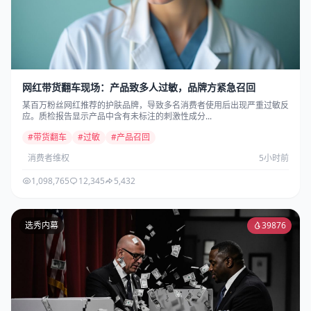
网红带货翻车现场：产品致多人过敏，品牌方紧急召回
某百万粉丝网红推荐的护肤品牌，导致多名消费者使用后出现严重过敏反
应。质检报告显示产品中含有未标注的刺激性成分...
#带货翻车
#过敏
#产品召回
消费者维权
5小时前
1,098,765
12,345
5,432
选秀内幕
39876