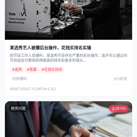
某选秀艺人被爆后台操作，花钱买排名实锤
前节目工作人员爆料，某选秀节目存在严重的后台操作，选手可以通过向
节目组支付费用获得更高的排名和更多的镜头...
#选秀
#黑幕
#花钱买排名
内部爆料
6小时前
987,654
10,987
4,321
税务问题
38765