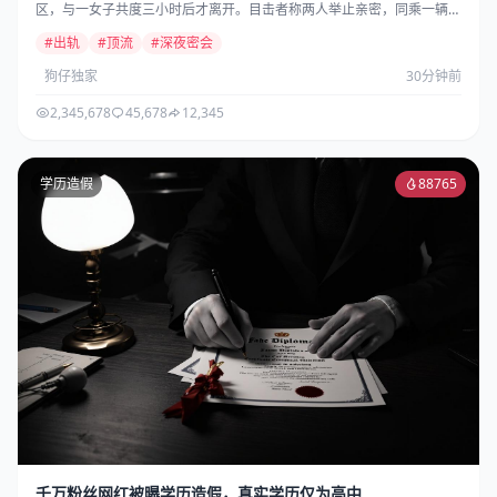
区，与一女子共度三小时后才离开。目击者称两人举止亲密，同乘一辆车
离开...
#出轨
#顶流
#深夜密会
狗仔独家
30分钟前
2,345,678
45,678
12,345
学历造假
88765
千万粉丝网红被曝学历造假，真实学历仅为高中