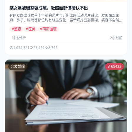
某女星被曝整容成瘾，近照面部僵硬认不出
有网友翻出该女星十年前的照片与近期出席活动照片对比，发现面部轮
廓、鼻子、眼睛等部位均有明显变化，最新照片面部僵硬，笑容不自然...
#整容
#医美
#面部僵硬
对比分析
2小时前
1,654,321
23,456
8,765
恋爱婚姻
65432