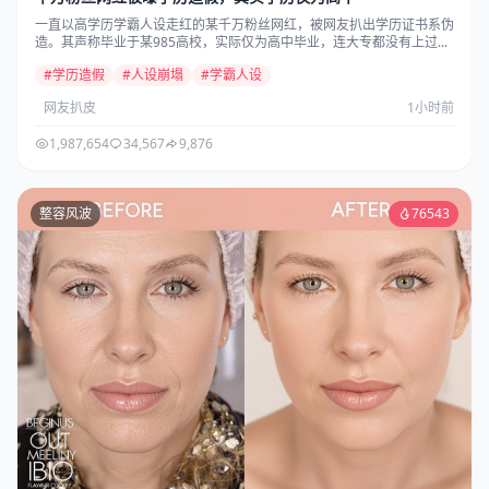
一直以高学历学霸人设走红的某千万粉丝网红，被网友扒出学历证书系伪
造。其声称毕业于某985高校，实际仅为高中毕业，连大专都没有上过...
#学历造假
#人设崩塌
#学霸人设
网友扒皮
1小时前
1,987,654
34,567
9,876
整容风波
76543