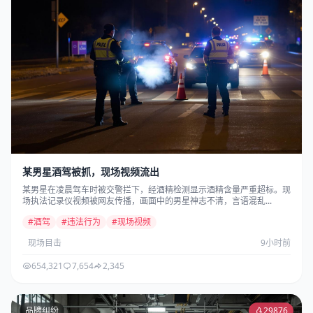
某男星酒驾被抓，现场视频流出
某男星在凌晨驾车时被交警拦下，经酒精检测显示酒精含量严重超标。现
场执法记录仪视频被网友传播，画面中的男星神志不清，言语混乱...
#酒驾
#违法行为
#现场视频
现场目击
9小时前
654,321
7,654
2,345
品牌纠纷
29876