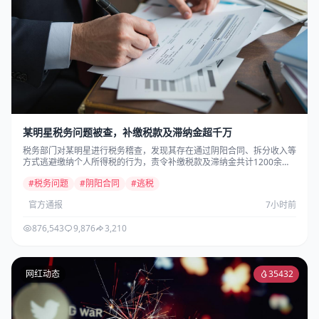
某明星税务问题被查，补缴税款及滞纳金超千万
税务部门对某明星进行税务稽查，发现其存在通过阴阳合同、拆分收入等
方式逃避缴纳个人所得税的行为，责令补缴税款及滞纳金共计1200余万
元...
#税务问题
#阴阳合同
#逃税
官方通报
7小时前
876,543
9,876
3,210
网红动态
35432