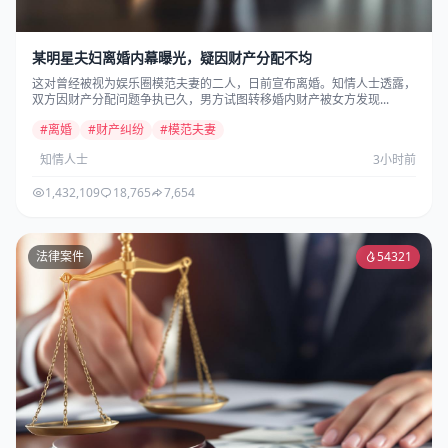
某明星夫妇离婚内幕曝光，疑因财产分配不均
这对曾经被视为娱乐圈模范夫妻的二人，日前宣布离婚。知情人士透露，
双方因财产分配问题争执已久，男方试图转移婚内财产被女方发现...
#离婚
#财产纠纷
#模范夫妻
知情人士
3小时前
1,432,109
18,765
7,654
法律案件
54321