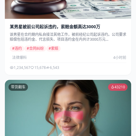
某男星被前公司起诉违约，索赔金额高达3000万
该男星在合约期内私自接洽其他工作，被前经纪公司起诉违约。公司要求
赔偿包括违约金、代言损失、项目违约金在内共计3000万元...
#违约
#合同纠纷
#索赔
法律爆料
4小时前
1,234,567
15,678
6,543
带货翻车
43210