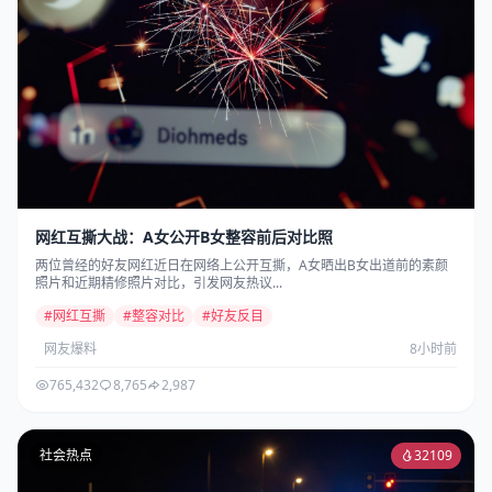
网红互撕大战：A女公开B女整容前后对比照
两位曾经的好友网红近日在网络上公开互撕，A女晒出B女出道前的素颜
照片和近期精修照片对比，引发网友热议...
#网红互撕
#整容对比
#好友反目
网友爆料
8小时前
765,432
8,765
2,987
社会热点
32109