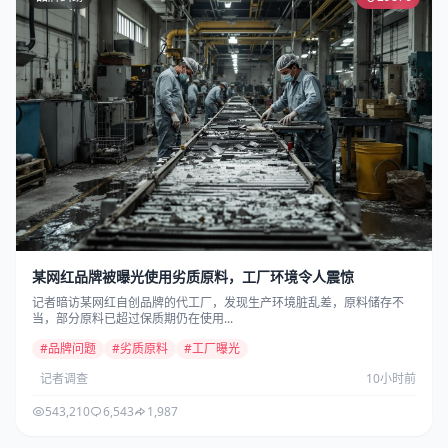
某网红品牌被曝光使用劣质原料，工厂环境令人震惊
记者暗访某网红自创品牌的代工厂，发现生产环境脏乱差，原料储存不
当，部分原料已超过保质期仍在使用...
#品牌问题
#劣质原料
#工厂曝光
记者调查
10小时前
543,210
6,543
1,987