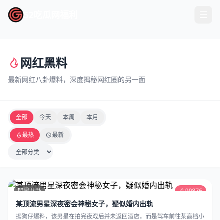
52吃瓜网福利
52吃瓜网福利
网红黑料
最新网红八卦爆料，深度揭秘网红圈的另一面
全部
今天
本周
本月
最热
最新
明星八卦
99876
某顶流男星深夜密会神秘女子，疑似婚内出轨
据狗仔爆料，该男星在拍完夜戏后并未返回酒店，而是驾车前往某高档小