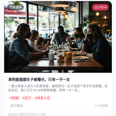
恋爱婚姻
27654
某明星隐婚生子被曝光，已有一子一女
一直以单身人设示人的某男星，被拍到与一女子及两个孩子外出就餐。后
经证实，两人已于2019年秘密结婚，育有一子一女...
#隐婚
#生子
#单身人设
狗仔跟拍
11小时前
432,109
5,432
1,654